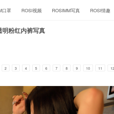
MM口罩
ROSI视频
ROSIMM写真
ROSI情趣
感微透明粉红内裤写真
2
3
4
5
6
7
8
9
10
11
1