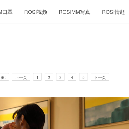
MM口罩
ROSI视频
ROSIMM写真
ROSI情趣
页:
上一页
1
2
3
4
5
下一页