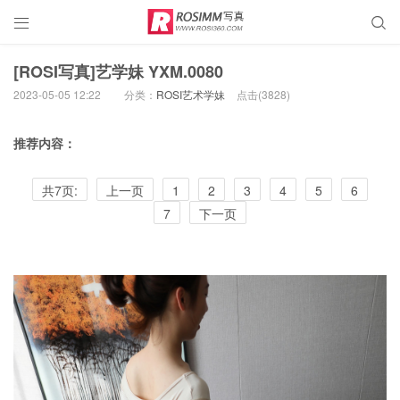


[ROSI写真]艺学妹 YXM.0080
2023-05-05 12:22
分类：
ROSI艺术学妹
点击(
3828)
推荐内容：
共7页:
上一页
1
2
3
4
5
6
7
下一页