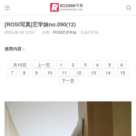


[ROSI写真]艺学妹no.090(12)
2023-06-30 12:04
分类：
ROSI艺术学妹
点击(
7616)
推荐内容：
共15页:
上一页
1
2
3
4
5
6
7
8
9
10
11
12
13
14
15
下一页