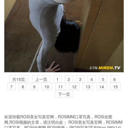
共15页:
上一页
1
2
3
4
5
6
7
8
9
10
11
12
13
14
15
下一页
欢迎转载ROSI美女写真官网，ROSIMM口罩写真，ROSI全图
网,ROSI视频的文章，请注明出处：
ROSI美女写真官网，ROSIMM
口罩写真，ROSI全图网,ROSI视频
»
[ROSI写真]艺学妹no.090(14)